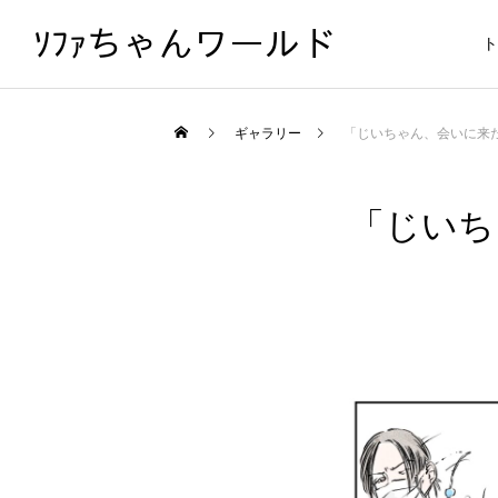
ｿﾌｧちゃんワールド
ト
ギャラリー
「じいちゃん、会いに来
「じいち